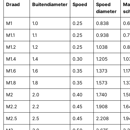
Draad
Buitendiameter
Spoed
Spoed
Ma
diameter
sc
M1
1.0
0.25
0.838
0.
M1.1
1.1
0.25
0.938
0.
M1.2
1.2
0.25
1.038
0.
M1.4
1.4
0.30
1.205
1.0
M1.6
1.6
0.35
1.373
1.1
M1.8
1.8
0.35
1.573
1.3
M2
2.0
0.40
1.740
1.5
M2.2
2.2
0.45
1.908
1.6
M2.5
2.5
0.45
2.208
1.9