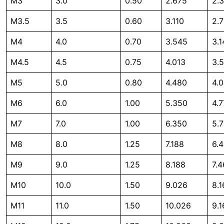
M3
3.0
0.50
2.675
2.
M3.5
3.5
0.60
3.110
2.
M4
4.0
0.70
3.545
3.1
M4.5
4.5
0.75
4.013
3.
M5
5.0
0.80
4.480
4.0
M6
6.0
1.00
5.350
4.
M7
7.0
1.00
6.350
5.
M8
8.0
1.25
7.188
6.
M9
9.0
1.25
8.188
7.
M10
10.0
1.50
9.026
8.1
M11
11.0
1.50
10.026
9.1