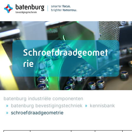
Schroefdraadgeomet
rie
batenburg industriële componenten
batenburg bevestigingstechniek
kennisbank
schroefdraadgeometrie