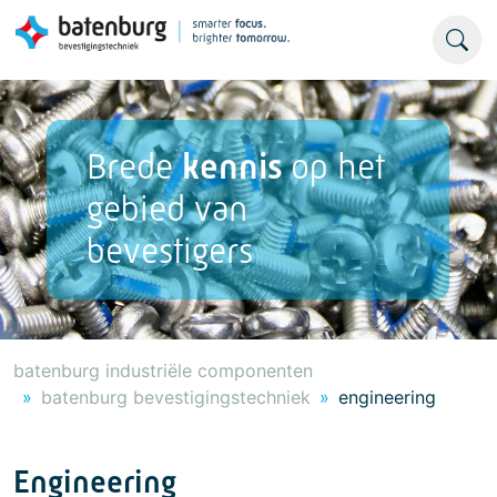
Brede
kennis
op het
gebied van
bevestigers
batenburg industriële componenten
batenburg bevestigingstechniek
engineering
Engineering