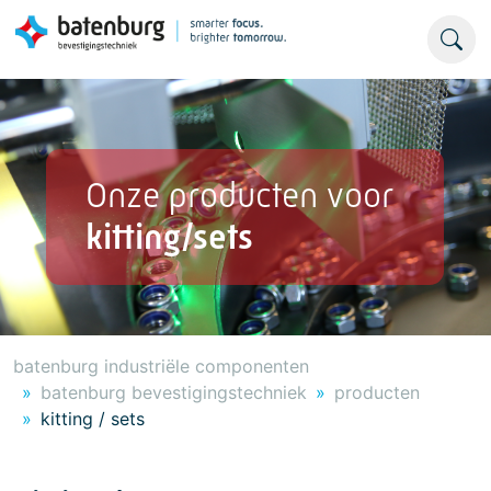
Onze producten voor
kitting/sets
batenburg industriële componenten
batenburg bevestigingstechniek
producten
kitting / sets