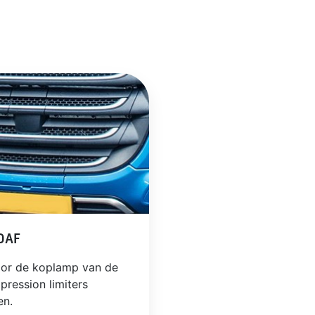
 DAF
oor de koplamp van de
pression limiters
en.