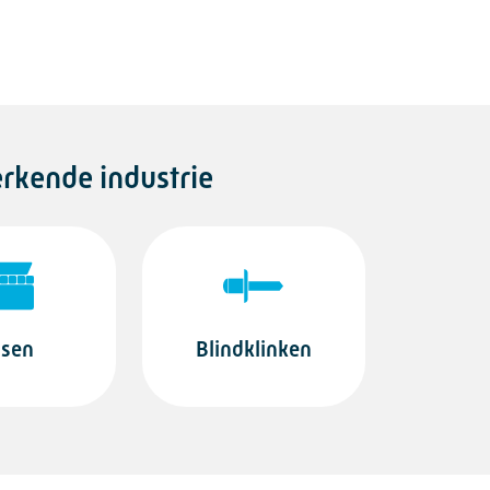
erkende industrie
lsen
Blindklinken