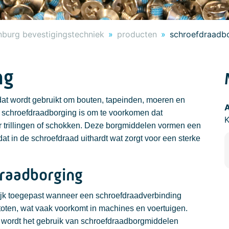
nburg bevestigingstechniek
producten
schroefdraadb
ng
dat wordt gebruikt om bouten, tapeinden, moeren en
A
n schroefdraadborging is om te voorkomen dat
 trillingen of schokken. Deze borgmiddelen vormen een
at in de schroefdraad uithardt wat zorgt voor een sterke
draadborging
k toegepast wanneer een schroefdraadverbinding
stoten, wat vaak voorkomt in machines en voertuigen.
en wordt het gebruik van schroefdraadborgmiddelen