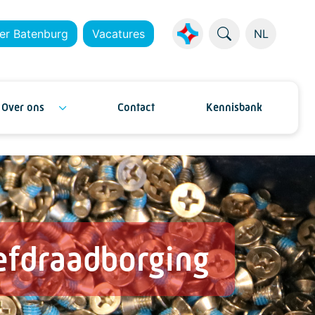
er Batenburg
Vacatures
NL
Over ons
Contact
Kennisbank
efdraadborging