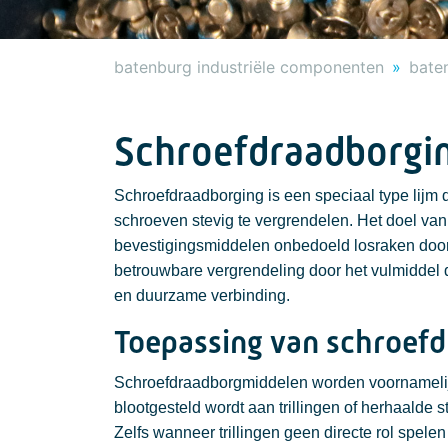
batenburg industriële componenten
bate
Schroefdraadborgi
Schroefdraadborging is een speciaal type lijm 
schroeven stevig te vergrendelen. Het doel va
bevestigingsmiddelen onbedoeld losraken door
betrouwbare vergrendeling door het vulmiddel d
en duurzame verbinding.
Toepassing van schroef
Schroefdraadborgmiddelen worden voornamelij
blootgesteld wordt aan trillingen of herhaalde 
Zelfs wanneer trillingen geen directe rol spel