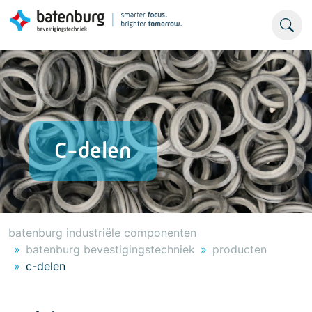
C-delen
batenburg industriële componenten
batenburg bevestigingstechniek
producten
c-delen