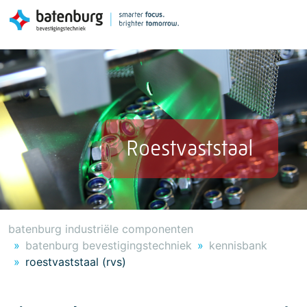
Roestvaststaal
batenburg industriële componenten
batenburg bevestigingstechniek
kennisbank
roestvaststaal (rvs)