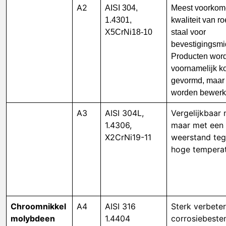
A2
AISI 304,
Meest voorko
1.4301,
kwaliteit van ro
X5CrNi18-10
staal voor
bevestigingsmi
Producten wor
voornamelijk k
gevormd, maar
worden bewerk
A3
AISI 304L,
Vergelijkbaar 
1.4306,
maar met een 
X2CrNi19-11
weerstand te
hoge temperat
Chroomnikkel
A4
AISI 316
Sterk verbete
molybdeen
1.4404
corrosiebeste