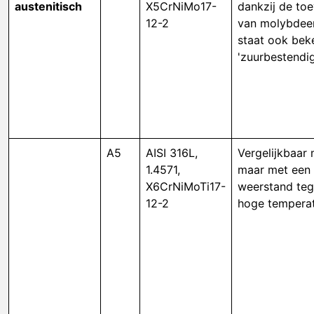
austenitisch
X5CrNiMo17-
dankzij de to
12-2
van molybdee
staat ook bek
'zuurbestendig
A5
AISI 316L,
Vergelijkbaar 
1.4571,
maar met een 
X6CrNiMoTi17-
weerstand te
12-2
hoge temperat